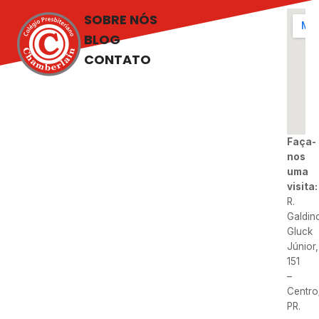
SOBRE NÓS
BLOG
CONTATO
Faça-
nos
uma
visita:
R.
Galdin
Gluck
Júnior,
151
–
Centro
PR.