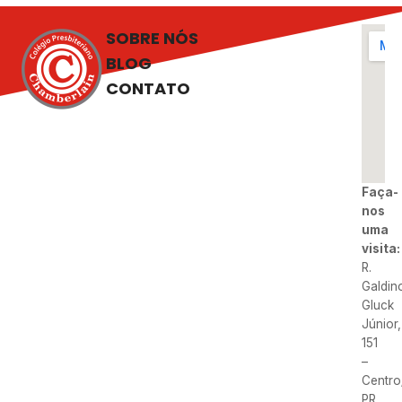
SOBRE NÓS
BLOG
CONTATO
Faça-
nos
uma
visita:
R.
Galdin
Gluck
Júnior,
151
–
Centro
PR.