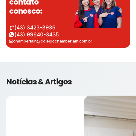
contato
conosco:
(43) 3423-3936
(43) 99640-3435
chamberlain@colegiochamberlain.com.br
Notícias & Artigos