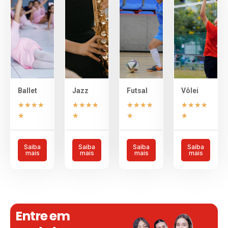
Ballet
Jazz
Futsal
Vôlei
★
★
★
★
★
★
★
★
★
★
★
★
★
★
★
★
★
★
★
★
Saiba
Saiba
Saiba
Saiba
mais
mais
mais
mais
Entre em