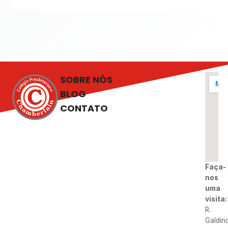
SOBRE NÓS
BLOG
CONTATO
Faça-
nos
uma
visita:
R.
Galdin