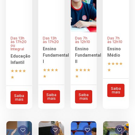
Das 13h
Das 13h
Das 7h
Das 7h
às 17h20
às 17h20
às 12h10
às 12h10
ou
⁠Ensino
⁠Ensino
Ensino
Integral
Fundamental
Fundamental
Médio
Educação
I
II
Infantil
★
★
★
★
★
★
★
★
★
★
★
★
★
★
★
★
★
★
★
★
Saiba
mais
Saiba
Saiba
Saiba
mais
mais
mais