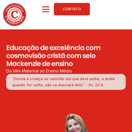
CONTATO
SOBRE NÓS
Educação de excelência com
cosmovisão cristã com selo
Mackenzie de ensino
Do Mini Maternal ao Ensino Médio
"Ensina a criança no caminho em que deve andar, e ainda
quando for velho, não se desviará dele." - Pv. 22:6.