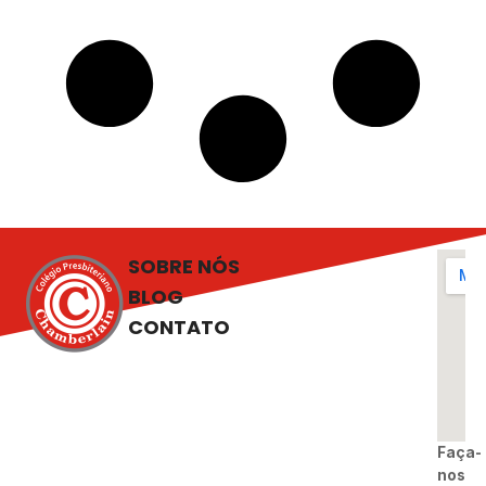
SOBRE NÓS
BLOG
CONTATO
Faça-
nos