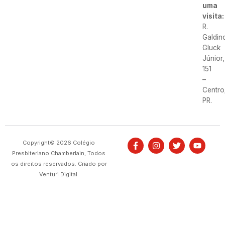
uma
visita:
R.
Galdin
Gluck
Júnior,
151
–
Centro
PR.
Copyright© 2026 Colégio
Presbiteriano Chamberlain, Todos
os direitos reservados. Criado por
Venturi Digital.